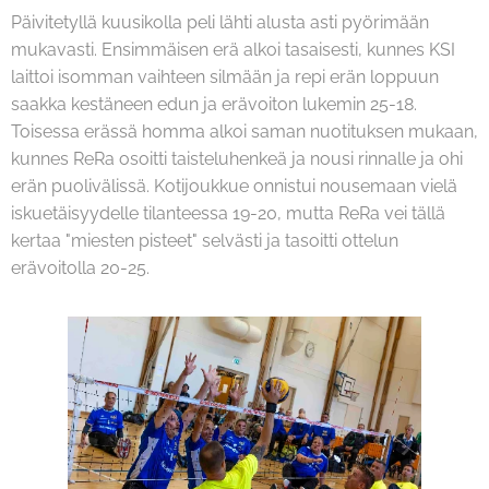
Päivitetyllä kuusikolla peli lähti alusta asti pyörimään
mukavasti. Ensimmäisen erä alkoi tasaisesti, kunnes KSI
laittoi isomman vaihteen silmään ja repi erän loppuun
saakka kestäneen edun ja erävoiton lukemin 25-18.
Toisessa erässä homma alkoi saman nuotituksen mukaan,
kunnes ReRa osoitti taisteluhenkeä ja nousi rinnalle ja ohi
erän puolivälissä. Kotijoukkue onnistui nousemaan vielä
iskuetäisyydelle tilanteessa 19-20, mutta ReRa vei tällä
kertaa "miesten pisteet" selvästi ja tasoitti ottelun
erävoitolla 20-25.