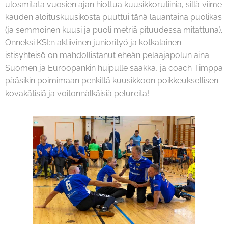
ulosmitata vuosien ajan hiottua kuusikkorutiinia, sillä viime
kauden aloituskuusikosta puuttui tänä lauantaina puolikas
(ja semmoinen kuusi ja puoli metriä pituudessa mitattuna).
Onneksi KSI:n aktiivinen juniorityö ja kotkalainen
istisyhteisö on mahdollistanut eheän pelaajapolun aina
Suomen ja Euroopankin huipulle saakka, ja coach Timppa
pääsikin poimimaan penkiltä kuusikkoon poikkeuksellisen
kovakätisiä ja voitonnälkäisiä pelureita!