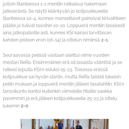
jolloin tilanteessa 1-1 mentiin ratkaisua hakemaan
jatkoerästä. Se näytti kääntyvän jo kotijoukkueelle
tilanteessa 10-4, kunnes mansettaret painoivat kirivaihteen
päälle ja tulivat tasoihin 10-10. Loppuerä mentiin tasaisesti
aina jatkopalloille asti, kunnes KSI kairasi tarvittavan
kahden pisteen eron (16-14) ja ottelun nimiinsä
2-1.
Seuraavassa pelissä vastaan asettui viime vuoden
mestari ReRa. Ensimmäinen erä oli tasaista vääntöä ja se
ratkesi lopulta KSI:n eduksi 25-23. Toisessa erässä
kotijoukkue sai hyvän startin, mutta ReRa taisteli takaisin
peliin mukaan ja loppuerä mentiin jälleen tasatahtiin. KSI:n
tanssikunto kantoi kuitenkin viimeisille hitaille saakka
paremmin ja erä jälleen kotijoukkueelle 25-23 ja ottelu
2-0
lukemin
.