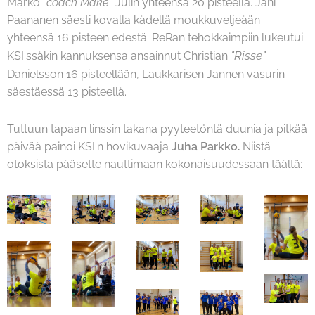
Marko
"coach Make"
Julin yhteensä 20 pisteellä. Jani
Paananen säesti kovalla kädellä moukkuveljeään
yhteensä 16 pisteen edestä. ReRan tehokkaimpiin lukeutui
"Risse"
KSI:ssäkin kannuksensa ansainnut Christian
Danielsson 16 pisteellään, Laukkarisen Jannen vasurin
säestäessä 13 pisteellä.
Tuttuun tapaan linssin takana pyyteetöntä duunia ja pitkää
päivää painoi KSI:n hovikuvaaja
Juha Parkko.
Niistä
otoksista pääsette nauttimaan kokonaisuudessaan täältä: