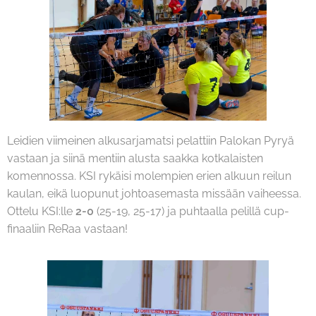
Leidien viimeinen alkusarjamatsi pelattiin Palokan Pyryä
vastaan ja siinä mentiin alusta saakka kotkalaisten
komennossa. KSI rykäisi molempien erien alkuun reilun
kaulan, eikä luopunut johtoasemasta missään vaiheessa.
Ottelu KSI:lle
2-0
(25-19, 25-17) ja puhtaalla pelillä cup-
finaaliin ReRaa vastaan!