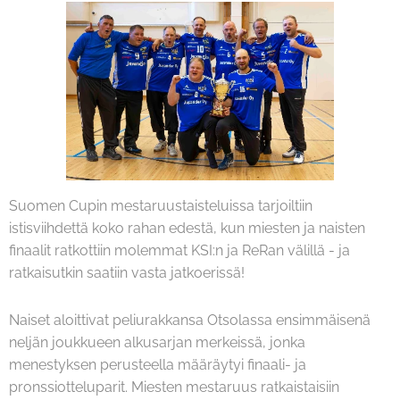
Suomen Cupin mestaruustaisteluissa tarjoiltiin
istisviihdettä koko rahan edestä, kun miesten ja naisten
finaalit ratkottiin molemmat KSI:n ja ReRan välillä - ja
ratkaisutkin saatiin vasta jatkoerissä!
Naiset aloittivat peliurakkansa Otsolassa ensimmäisenä
neljän joukkueen alkusarjan merkeissä, jonka
menestyksen perusteella määräytyi finaali- ja
pronssiotteluparit. Miesten mestaruus ratkaistaisiin