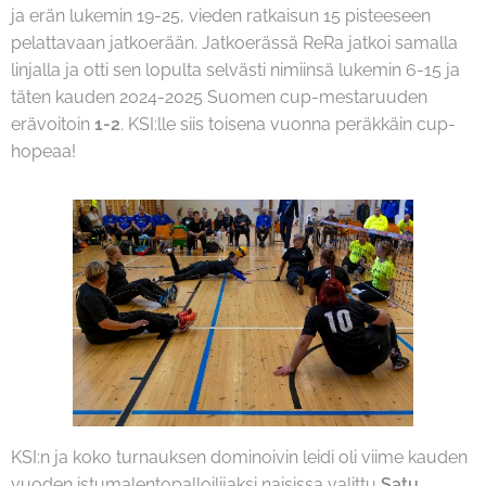
ja erän lukemin 19-25, vieden ratkaisun 15 pisteeseen
pelattavaan jatkoerään. Jatkoerässä ReRa jatkoi samalla
linjalla ja otti sen lopulta selvästi nimiinsä lukemin 6-15 ja
täten kauden 2024-2025 Suomen cup-mestaruuden
erävoitoin
1-2
. KSI:lle siis toisena vuonna peräkkäin cup-
hopeaa!
KSI:n ja koko turnauksen dominoivin leidi oli viime kauden
vuoden istumalentopalloilijaksi naisissa valittu
Satu