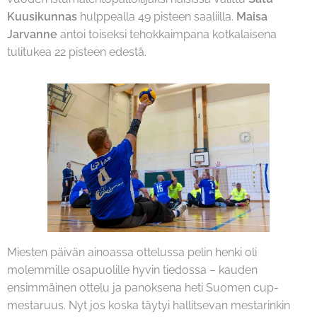
Kuusikunnas
hulppealla 49 pisteen saaliilla.
Maisa
Jarvanne
antoi toiseksi tehokkaimpana kotkalaisena
tulitukea 22 pisteen edestä.
Miesten päivän ainoassa ottelussa pelin henki oli
molemmille osapuolille hyvin tiedossa – kauden
ensimmäinen ottelu ja panoksena heti Suomen cup-
mestaruus. Nyt jos koska täytyi hallitsevan mestarinkin