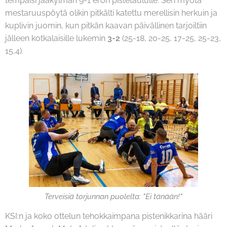
tempaisi jääkylmän 9-1 eron pistetaululle. Sen myötä
mestaruuspöytä olikin pitkälti katettu merellisin herkuin ja
kuplivin juomin, kun pitkän kaavan päivällinen tarjoiltiin
jälleen kotkalaisille lukemin
3-2
(25-18, 20-25, 17-25, 25-23,
15,4).
Terveisiä torjunnan puolelta: "Ei tänään!"
KSI:n ja koko ottelun tehokkaimpana pistenikkarina hääri