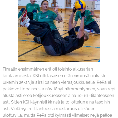
Finaalin ensimmäinen erä oli toisinto alkusarjan
kohtaamisesta. KSI otti tasaisen erän nimiinsä niukasti
lukemin 25-23 ja siirsi paineen vierasjoukkueelle. ReRa ei
pakkovoittopaineesta näyttänyt hämmentyneen, vaan repi
alusta asti eroa kotijoukkueeseen aina 10-16 -tilanteeseen
asti. Sitten KSI käynnisti kirinsä ja toi ottelun aina tasoihin
asti. Vielä 19-21 -tilanteessa mestaruus oli käden
ulottuvilla, mutta ReRa otti kylmästi viimeiset neljä palloa