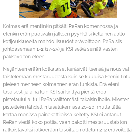
Kolmas erä mentiinkin pitkälti ReRan komennossa ja
etenkin erän puolivälin jälkeen pyyhkäisi keltainen aalto
kotijoukkueelta mahdollisuudet erävoittoon. ReRa siis
johtoasemaan
1-2
(17-25) ja KSI selkä seinää vasten
pakkovoiton eteen.
Neljänteen erään kotkalaiset keräsivät itsensä ja nousivat
taistelemaan mestaruudesta kuin se kuuluisa Feenix-lintu
pieleen menneen kolmannen erän tuhkista. Erä eteni
tasaisesti ja aina kun KSI sai kirittyä pientä eroa
pistetaululla, tuli ReRa välittömästi takaisin iholle. Miesten
pisteillekin lähdettiin tasalukemissa 20-20, mutta tällä
kertaa monissa painekattiloissa keitetty KSI ei antanut
ReRan viedä koko pottia, vaan pakotti mestaruustaiston
ratkaistavaksi jatkoerään tasoittaen ottelun
2-2
erävoitolla