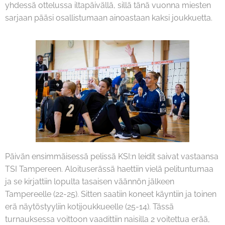
yhdessä ottelussa iltapäivällä, sillä tänä vuonna miesten
sarjaan pääsi osallistumaan ainoastaan kaksi joukkuetta.
Päivän ensimmäisessä pelissä KSI:n leidit saivat vastaansa
TSI Tampereen. Aloituserässä haettiin vielä pelituntumaa
ja se kirjattiin lopulta tasaisen väännön jälkeen
Tampereelle (22-25). Sitten saatiin koneet käyntiin ja toinen
erä näytöstyyliin kotijoukkueelle (25-14). Tässä
turnauksessa voittoon vaadittiin naisilla 2 voitettua erää,