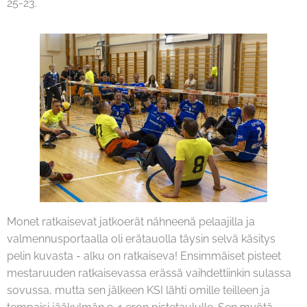
25-23.
Monet ratkaisevat jatkoerät nähneenä pelaajilla ja
valmennusportaalla oli erätauolla täysin selvä käsitys
pelin kuvasta - alku on ratkaiseva! Ensimmäiset pisteet
mestaruuden ratkaisevassa erässä vaihdettiinkin sulassa
sovussa, mutta sen jälkeen KSI lähti omille teilleen ja