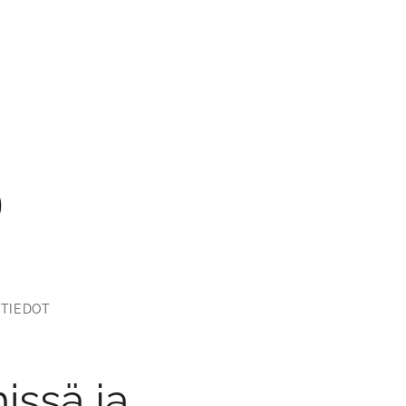
O
TIEDOT
issä ja