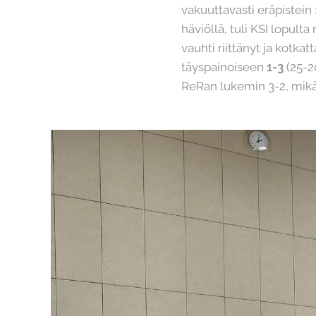
vakuuttavasti eräpistein
häviöllä, tuli KSI lopult
vauhti riittänyt ja kot
täyspainoiseen
1-3
(25-20
ReRan lukemin 3-2, mikä r