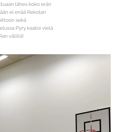
Oltuaan lähes koko erän
erään ei enää Rekolan
oittoon sekä
telussa Pyry kaatoi vielä
an välillä!