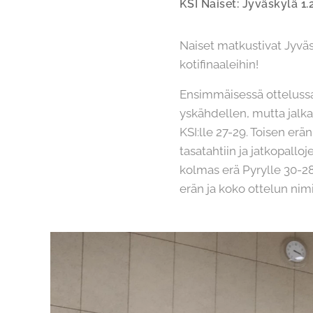
KSI Naiset: Jyväskylä 1.
Naiset matkustivat Jyvä
kotifinaaleihin!
Ensimmäisessä ottelussa 
yskähdellen, mutta jalka
KSI:lle 27-29. Toisen erä
tasatahtiin ja jatkopall
kolmas erä Pyrylle 30-28.
erän ja koko ottelun ni