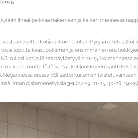
2.2025
skylään finaalipaikkaa hakemaan ja kaiken mennessä nappi
vastaan asettui kotijoukkue Palokan Pyry ja ottelu alkoi 
 löysi lopulta kaasupolkimen ja ensimmäinen erä tiukkojen
n KSI rullasi kotiin lähes näytöstyyliin 11-25. Kolmannessa e
ojen makuun, mutta tällä kertaa kotijoukkueen kantti kesti
 Neljännessä erässä KSI laittoi kuitenkin taisteluvaihteen
miinsä ilman pistemenetyksiä
3-1
(27-29, 11-25, 30-28, 19-25)