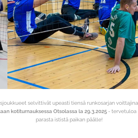
ukkueet selvittivät upeasti tiensä runkosarjan voittajina
taan kotiturnauksessa
Otsolassa la 29.3.2025
- tervetulo
parasta ististä paikan päälle!