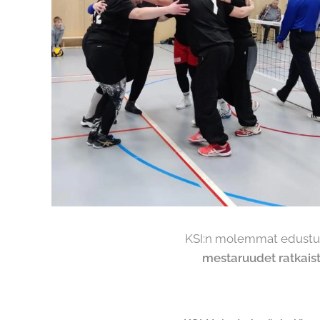
KSI:n molemmat edustusjo
mestaruudet ratkais