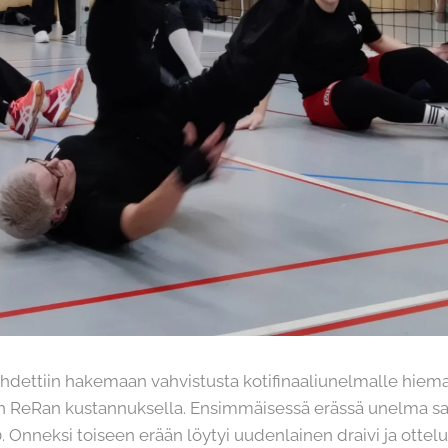
ähdettiin hakemaan vahvistusta kotifinaaliunelmalle hiem
 ReRan kustannuksella. Ensimmäisessä erässä unelma sai
0. Onneksi toiseen erään löytyi uudenlainen draivi ja ottelu