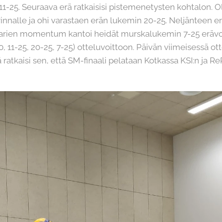
 11-25. Seuraava erä ratkaisisi pistemenetysten kohtalon. 
a rinnalle ja ohi varastaen erän lukemin 20-25. Neljänteen 
kattarien momentum kantoi heidät murskalukemin 7-25 eräv
, 11-25, 20-25, 7-25) otteluvoittoon. Päivän viimeisessä ot
atkaisi sen, että SM-finaali pelataan Kotkassa KSI:n ja ReR