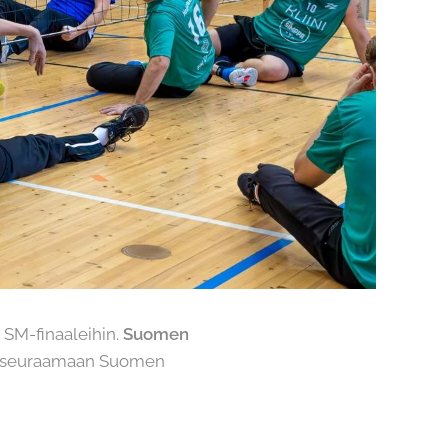
 SM-finaaleihin.
Suomen
a seuraamaan Suomen