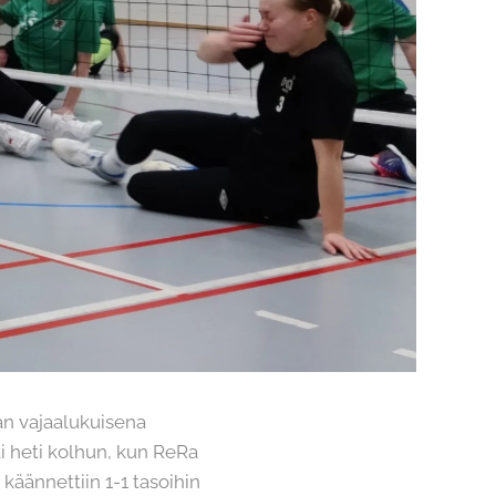
an vajaalukuisena
 heti kolhun, kun ReRa
 käännettiin 1-1 tasoihin