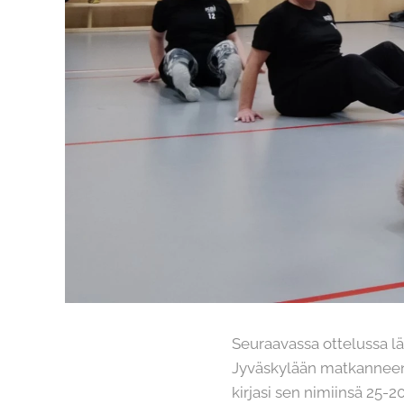
Seuraavassa ottelussa l
Jyväskylään matkanneen
kirjasi sen nimiinsä 25-2