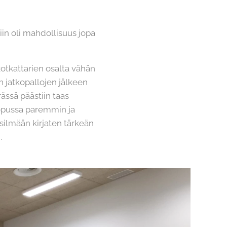
in oli mahdollisuus jopa
kotkattarien osalta vähän
 jatkopallojen jälkeen
rässä päästiin taas
 lopussa paremmin ja
 silmään kirjaten tärkeän
.