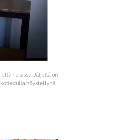
tä naisissa. Jäljellä on
 kotiedulla höystettynä!