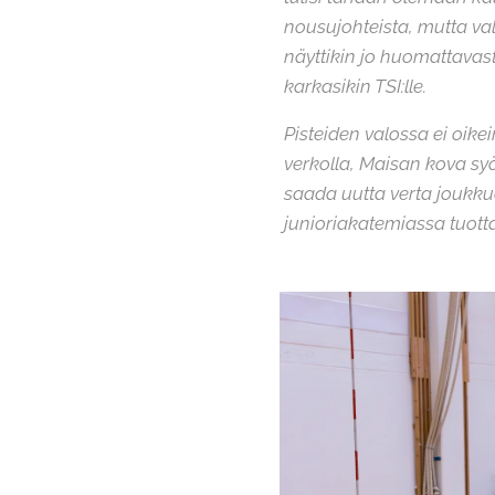
nousujohteista, mutta val
näyttikin jo huomattavas
karkasikin TSI:lle.
Pisteiden valossa ei oikei
verkolla, Maisan kova syö
saada uutta verta joukku
junioriakatemiassa tuotta