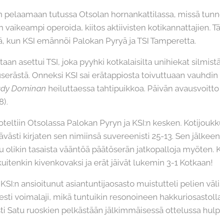
in pelaamaan tutussa Otsolan hornankattilassa, missä tunne
an vaikeampi operoida, kiitos aktiivisten kotikannattajien. T
ä, kun KSI emännöi Palokan Pyryä ja TSI Tamperetta.
an asettui TSI, joka pyyhki kotkalaisilta unihiekat silmistä 
serästä. Onneksi KSI sai erätappiosta toivuttuaan vauhdin 
ady Dominan
heiluttaessa tahtipuikkoa. Päivän avausvoitto 
8).
teltiin Otsolassa Palokan Pyryn ja KSI:n kesken. Kotijoukku
ästi kirjaten sen nimiinsä suvereenisti 25-13. Sen jälkeen 
ppu olikin tasaista vääntöä päätöserän jatkopalloja myöten. 
uitenkin kivenkovaksi ja erät jäivät lukemin 3-1 Kotkaan!
:n ansioitunut asiantuntijaosasto muistutteli pelien väli
isesti voimalaji, mikä tuntuikin resonoineen hakkuriosastol
sti Satu ruoskien pelkästään jälkimmäisessä ottelussa hulp