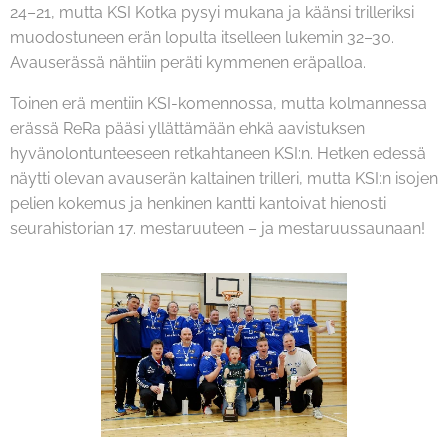
24–21, mutta KSI Kotka pysyi mukana ja käänsi trilleriksi
muodostuneen erän lopulta itselleen lukemin 32–30.
Avauserässä nähtiin peräti kymmenen eräpalloa.
Toinen erä mentiin KSI-komennossa, mutta kolmannessa
erässä ReRa pääsi yllättämään ehkä aavistuksen
hyvänolontunteeseen retkahtaneen KSI:n. Hetken edessä
näytti olevan avauserän kaltainen trilleri, mutta KSI:n isojen
pelien kokemus ja henkinen kantti kantoivat hienosti
seurahistorian 17. mestaruuteen – ja mestaruussaunaan!