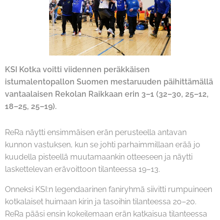
KSI Kotka voitti viidennen peräkkäisen
istumalentopallon Suomen mestaruuden päihittämällä
vantaalaisen Rekolan Raikkaan erin 3–1 (32–30, 25–12,
18–25, 25–19).
ReRa näytti ensimmäisen erän perusteella antavan
kunnon vastuksen, kun se johti parhaimmillaan erää jo
kuudella pisteellä muutamaankin otteeseen ja näytti
laskettelevan erävoittoon tilanteessa 19–13.
Onneksi KSI:n legendaarinen faniryhmä siivitti rumpuineen
kotkalaiset huimaan kirin ja tasoihin tilanteessa 20–20.
ReRa pääsi ensin kokeilemaan erän katkaisua tilanteessa